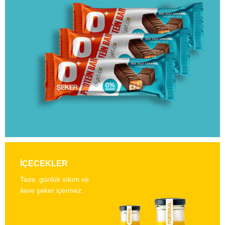
İÇECEKLER
Taze, günlük sıkım ve
ilave şeker içermez.