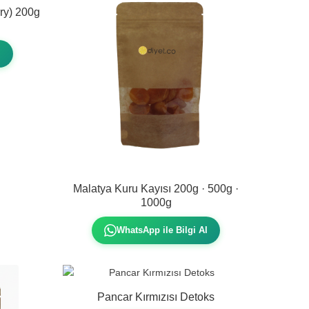
ry) 200g
l
Malatya Kuru Kayısı 200g · 500g ·
1000g
WhatsApp ile Bilgi Al
Pancar Kırmızısı Detoks