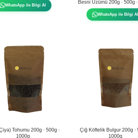
Besni Üzümü 200g · 500g 
WhatsApp ile Bilgi Al
WhatsApp ile Bilgi A
Çiya) Tohumu 200g · 500g ·
Çiğ Köftelik Bulgur 200g · 
1000g
1000g