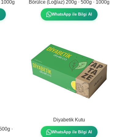
· 1000g
Börülce (Loğlaz) 200g · 500g · 1000g
l
WhatsApp ile Bilgi Al
Diyabetik Kutu
500g ·
WhatsApp ile Bilgi Al