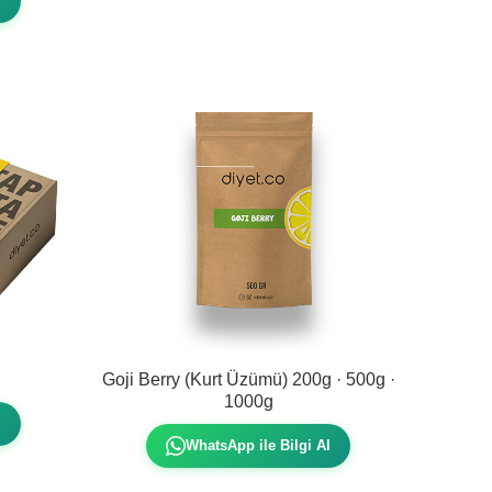
l
Goji Berry (Kurt Üzümü) 200g · 500g ·
1000g
l
WhatsApp ile Bilgi Al