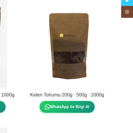
Twitte
Insta
· 1000g
Keten Tohumu 200g · 500g · 1000g
l
WhatsApp ile Bilgi Al