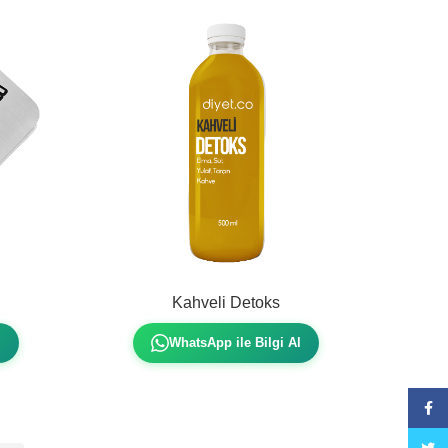
Kahveli Detoks
l
WhatsApp ile Bilgi Al
Face