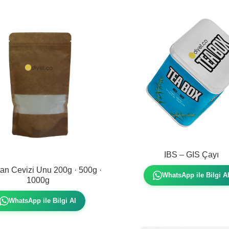
IBS – GIS Çayı
tan Cevizi Unu 200g · 500g ·
WhatsApp ile Bilgi A
1000g
WhatsApp ile Bilgi Al