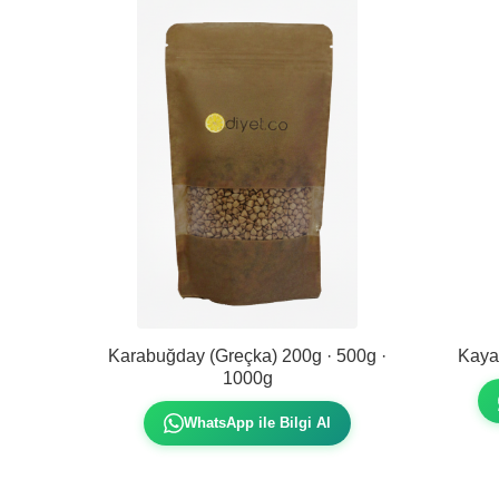
Karabuğday (Greçka) 200g · 500g ·
Kaya
1000g
WhatsApp ile Bilgi Al